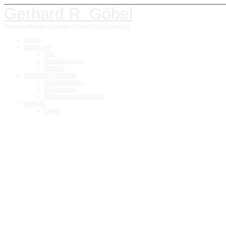
Gerhard R. Göbel
Freischaffender Künstler | Maler | Schriftsteller
Home
About me
Vita
Ausstellungen
Presse
Aktuelles - Termine
Ausstellungen
Workshops
Malkurs Impressionen
Kontakt
Links